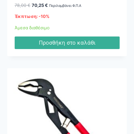
Original
Η
78,00
€
70,25
€
Περιλαμβάνει Φ.Π.Α
price
τρέχουσα
Έκπτωση: -10%
was:
τιμή
78,00 €.
είναι:
Άμεσα διαθέσιμο
70,25 €.
Προσθήκη στο καλάθι