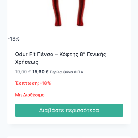
-18%
Odur Fit Πένσα – Κόφτης 8″ Γενικής
Χρήσεως
Original
Η
19,00
€
15,60
€
Περιλαμβάνει Φ.Π.Α
price
τρέχουσα
Έκπτωση: -18%
was:
τιμή
19,00 €.
είναι:
Μη Διαθέσιμο
15,60 €.
Διαβάστε περισσότερα