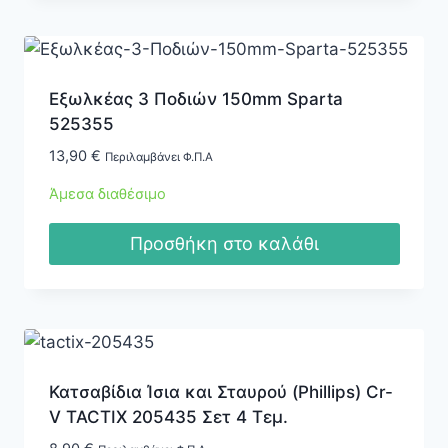
σελίδα
του
προϊόντος
Εξωλκέας 3 Ποδιών 150mm Sparta
525355
13,90
€
Περιλαμβάνει Φ.Π.Α
Άμεσα διαθέσιμο
Προσθήκη στο καλάθι
Κατσαβίδια Ίσια και Σταυρού (Phillips) Cr-
V TACTIX 205435 Σετ 4 Τεμ.