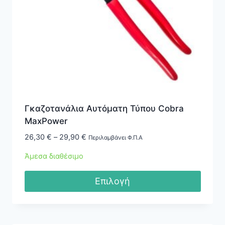
Γκαζοτανάλια Αυτόματη Τύπου Cobra
MaxPower
Price
26,30
€
–
29,90
€
Περιλαμβάνει Φ.Π.Α
range:
Άμεσα διαθέσιμο
26,30 €
through
Επιλογή
29,90 €
Αυτό
το