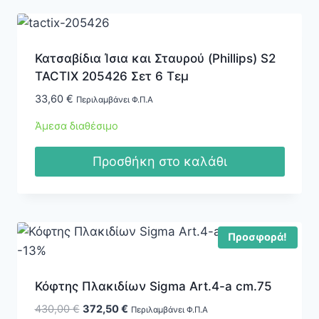
Κατσαβίδια Ίσια και Σταυρού (Phillips) S2
TACTIX 205426 Σετ 6 Τεμ
33,60
€
Περιλαμβάνει Φ.Π.Α
Άμεσα διαθέσιμο
Προσθήκη στο καλάθι
Προσφορά!
-13%
Κόφτης Πλακιδίων Sigma Art.4-a cm.75
Original
Η
430,00
€
372,50
€
Περιλαμβάνει Φ.Π.Α