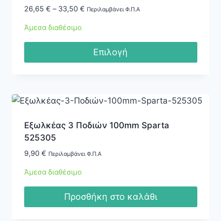
Price
26,65
€
–
33,50
€
Περιλαμβάνει Φ.Π.Α
range:
Άμεσα διαθέσιμο
26,65 €
through
Επιλογή
33,50 €
Αυτό
το
προϊόν
έχει
πολλαπλές
Εξωλκέας 3 Ποδιών 100mm Sparta
παραλλαγές.
525305
Οι
9,90
€
Περιλαμβάνει Φ.Π.Α
επιλογές
Άμεσα διαθέσιμο
μπορούν
να
Προσθήκη στο καλάθι
επιλεγούν
στη