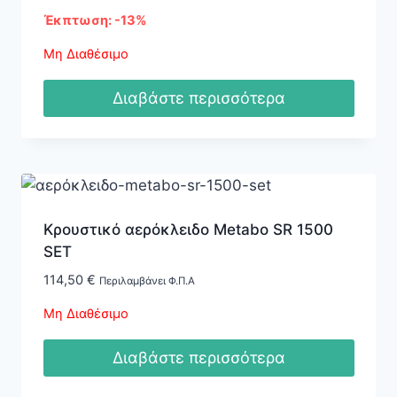
price
τρέχουσα
Έκπτωση: -13%
was:
τιμή
430,00 €.
είναι:
Μη Διαθέσιμο
372,50 €.
Διαβάστε περισσότερα
Κρουστικό αερόκλειδο Metabo SR 1500
SET
114,50
€
Περιλαμβάνει Φ.Π.Α
Μη Διαθέσιμο
Διαβάστε περισσότερα