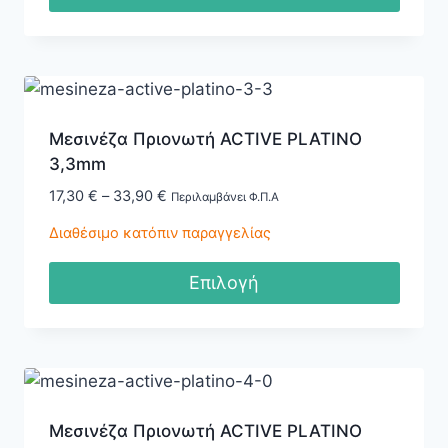
Μεσινέζα Πριονωτή ACTIVE PLATINO
3,3mm
Price
17,30
€
–
33,90
€
Περιλαμβάνει Φ.Π.Α
range:
Διαθέσιμο κατόπιν παραγγελίας
17,30 €
through
Επιλογή
33,90 €
Αυτό
το
προϊόν
έχει
πολλαπλές
Μεσινέζα Πριονωτή ACTIVE PLATINO