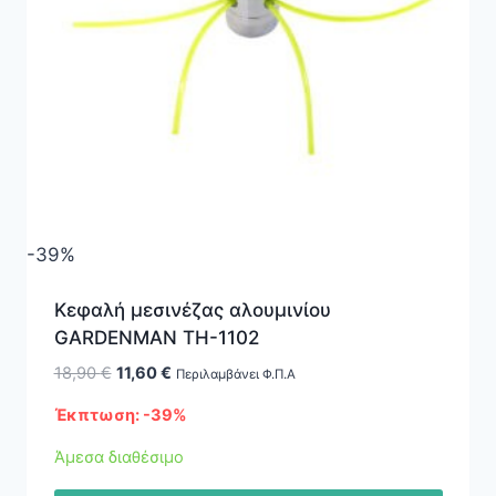
-39%
Κεφαλή μεσινέζας αλουμινίου
GARDENMAN TH-1102
Original
Η
18,90
€
11,60
€
Περιλαμβάνει Φ.Π.Α
price
τρέχουσα
Έκπτωση: -39%
was:
τιμή
18,90 €.
είναι:
Άμεσα διαθέσιμο
11,60 €.