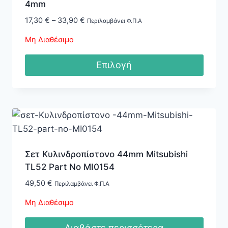
παραλλαγές.
4mm
Οι
Price
17,30
€
–
33,90
€
Περιλαμβάνει Φ.Π.Α
επιλογές
range:
Μη Διαθέσιμο
μπορούν
17,30 €
through
να
Επιλογή
33,90 €
επιλεγούν
Αυτό
στη
το
σελίδα
προϊόν
του
έχει
προϊόντος
πολλαπλές
παραλλαγές.
Σετ Κυλινδροπίστονο 44mm Mitsubishi
Οι
TL52 Part Νo MI0154
επιλογές
49,50
€
Περιλαμβάνει Φ.Π.Α
μπορούν
Μη Διαθέσιμο
να
επιλεγούν
Διαβάστε περισσότερα