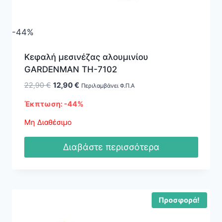
-44%
Κεφαλή μεσινέζας αλουμινίου
GARDENMAN TH-7102
Original
Η
22,90
€
12,90
€
Περιλαμβάνει Φ.Π.Α
price
τρέχουσα
Έκπτωση: -44%
was:
τιμή
22,90 €.
είναι:
Μη Διαθέσιμο
12,90 €.
Διαβάστε περισσότερα
Προσφορά!