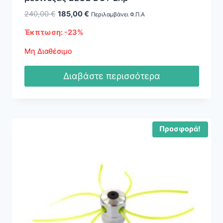
Original
Η
240,00
€
185,00
€
Περιλαμβάνει Φ.Π.Α
price
τρέχουσα
Έκπτωση: -23%
was:
τιμή
240,00 €.
είναι:
Μη Διαθέσιμο
185,00 €.
Διαβάστε περισσότερα
Προσφορά!