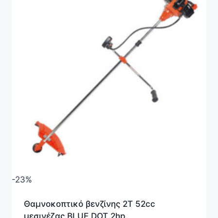
-23%
Θαμνοκοπτικό βενζίνης 2Τ 52cc
μεσινέζας BLUE DOT 2hp