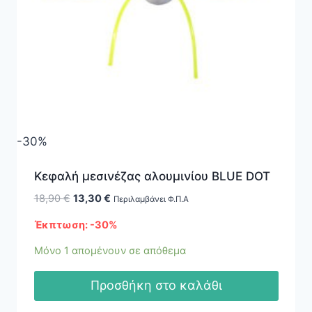
-30%
Κεφαλή μεσινέζας αλουμινίου BLUE DOT
Original
Η
18,90
€
13,30
€
Περιλαμβάνει Φ.Π.Α
price
τρέχουσα
Έκπτωση: -30%
was:
τιμή
18,90 €.
είναι:
Μόνο 1 απομένουν σε απόθεμα
13,30 €.
Προσθήκη στο καλάθι