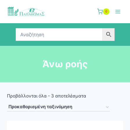
Skip
to
0
content
Άνω ροής
Προβάλλονται όλα - 3 αποτελέσματα