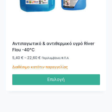
σελίδα
του
προϊόντος
Αντιπαγωτικό & αντιθερμικό υγρό River
Flou -40°C
Price
5,40
€
–
22,60
€
Περιλαμβάνει Φ.Π.Α
range:
Διαθέσιμο κατόπιν παραγγελίας
5,40 €
through
Επιλογή
22,60 €
Αυτό
το
προϊόν
έχει