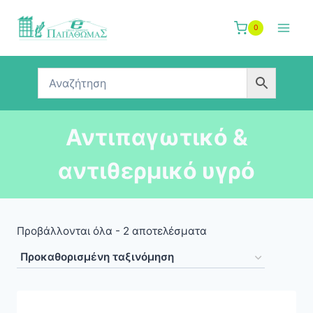
Skip
to
0
content
Αντιπαγωτικό &
αντιθερμικό υγρό
Προβάλλονται όλα - 2 αποτελέσματα