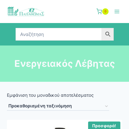
Skip
to
0
content
Ενεργειακός Λέβητας
Εμφάνιση του μοναδικού αποτελέσματος
Προσφορά!