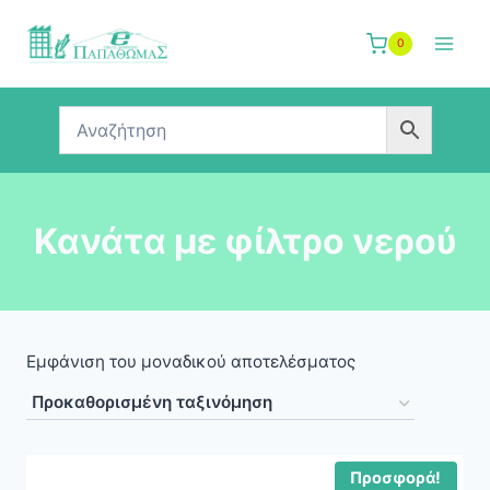
Skip
to
0
content
Κανάτα με φίλτρο νερού
Εμφάνιση του μοναδικού αποτελέσματος
Προσφορά!