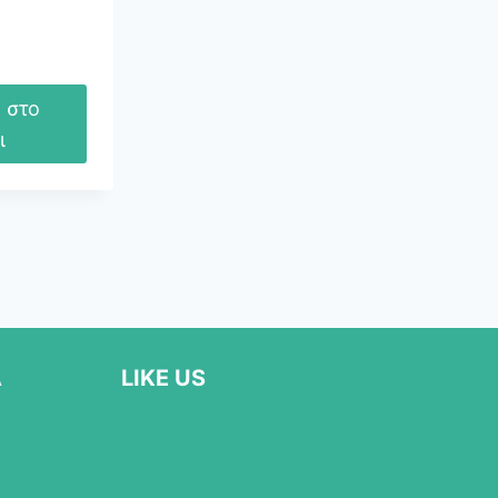
ίναι:
0,45 €.
 στο
ι
Α
LIKE US