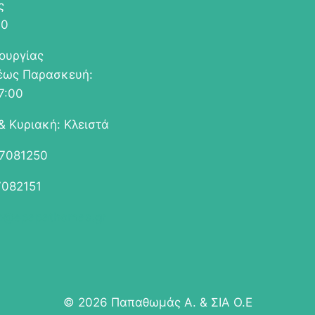
ς
00
τουργίας
έως Παρασκευή:
7:00
& Κυριακή: Κλειστά
67081250
7082151
fo@epapathomas.gr
© 2026 Παπαθωμάς Α. & ΣΙΑ Ο.Ε