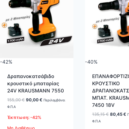
-42%
-40%
Δραπανοκατσάβιδο
ΕΠΑΝΑΦΟΡΤΙ
κρουστικό μπαταρίας
ΚΡΟΥΣΤΙΚΟ
24V KRAUSMANN 7550
ΔΡΑΠΑΝΟΚΑΤΣ
ΜΠΑΤ. KRAUS
Original
Η
155,00
€
90,00
€
Περιλαμβάνει
7450 18V
price
τρέχουσα
Φ.Π.Α
was:
τιμή
Original
Η
135,15
€
80,45
€
Π
Έκπτωση: -42%
155,00 €.
είναι:
price
τ
Φ.Π.Α
90,00 €.
was:
τ
Μη Διαθέσιμο