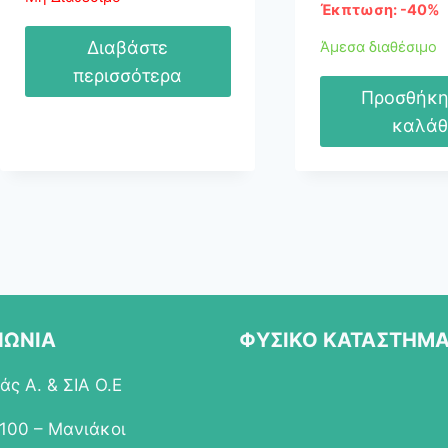
Έκπτωση: -40%
135,15 €.
ε
8
Διαβάστε
Άμεσα διαθέσιμο
περισσότερα
Προσθήκη
καλάθ
ΝΩΝΙΑ
ΦΥΣΙΚΟ ΚΑΤΑΣΤΗΜ
ς Α. & ΣΙΑ Ο.Ε
 100 – Μανιάκοι