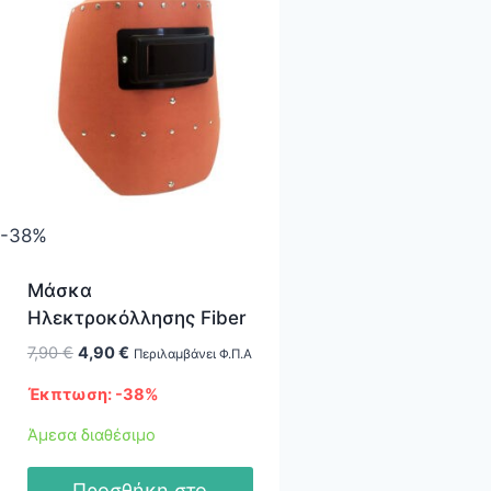
-38%
Μάσκα
Ηλεκτροκόλλησης Fiber
Original
Η
7,90
€
4,90
€
Περιλαμβάνει Φ.Π.Α
price
τρέχουσα
Έκπτωση: -38%
was:
τιμή
7,90 €.
είναι:
Άμεσα διαθέσιμο
4,90 €.
Προσθήκη στο