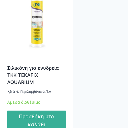
Σιλικόνη για ενυδρεία
TKK TEKAFIX
AQUARIUM
7,85
€
Περιλαμβάνει Φ.Π.Α
Άμεσα διαθέσιμο
Προσθήκη στο
καλάθι