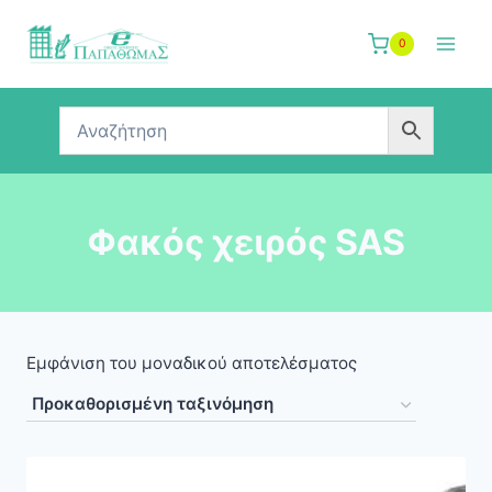
Skip
to
0
content
Φακός χειρός SAS
Εμφάνιση του μοναδικού αποτελέσματος