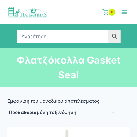
Skip
to
0
content
Φλατζόκολλα Gasket
Seal
Εμφάνιση του μοναδικού αποτελέσματος