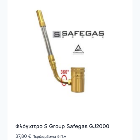
Φλόγιστρο S Group Safegas GJ2000
37,80
€
Περιλαμβάνει Φ.Π.Α