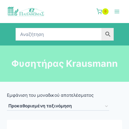
Skip
to
0
content
Φυσητήρας Krausmann
Εμφάνιση του μοναδικού αποτελέσματος