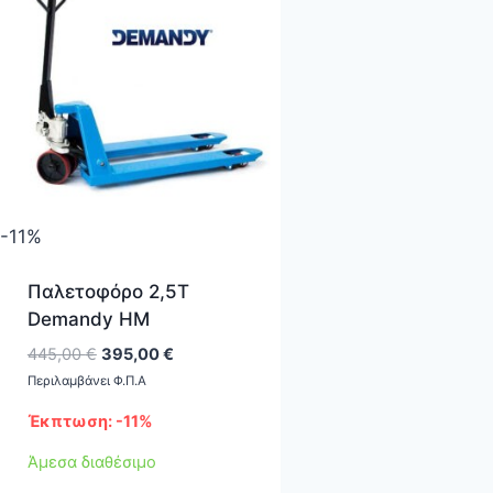
-11%
Παλετοφόρο 2,5Τ
Demandy HM
Original
Η
445,00
€
395,00
€
price
τρέχουσα
Περιλαμβάνει Φ.Π.Α
was:
τιμή
Έκπτωση: -11%
445,00 €.
είναι:
395,00 €.
Άμεσα διαθέσιμο