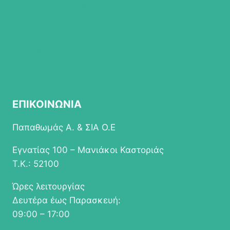
του
ΤΡΟΠΟΙ ΑΠΟΣΤΟΛΗΣ
προϊόντος
ΠΟΛΙΤΙΚΗ ΑΠΟΡΡΗΤΟΥ
ΟΡΟΙ ΧΡΗΣΗΣ
ΕΠΙΚΟΙΝΩΝΙΑ
Παπαθωμάς Α. & ΣΙΑ Ο.Ε
Εγνατίας 100 – Μανιάκοι Καστοριάς
Τ.Κ.: 52100
Ώρες λειτουργίας
Δευτέρα έως Παρασκευή:
09:00 – 17:00