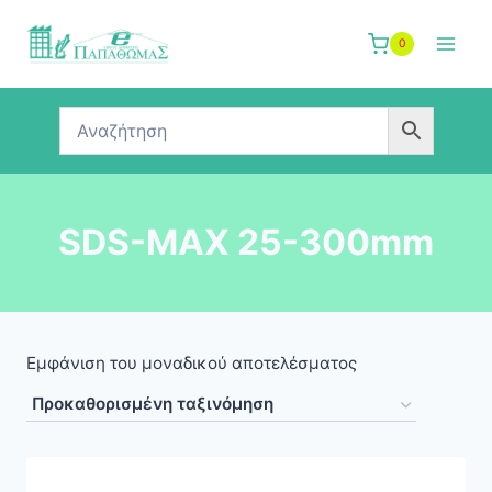
Skip
to
0
content
SDS-MAX 25-300mm
Εμφάνιση του μοναδικού αποτελέσματος