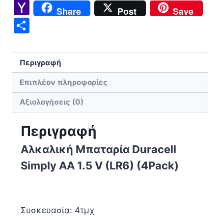
Link
Yahoo
Share
Post
Save
ποσότητα
Mail
Μοιραστείτε
Περιγραφή
Επιπλέον πληροφορίες
Αξιολογήσεις (0)
Περιγραφή
Αλκαλική Μπαταρία Duracell
Simply AA 1.5 V (LR6) (4Pack)
Συσκευασία: 4τμχ