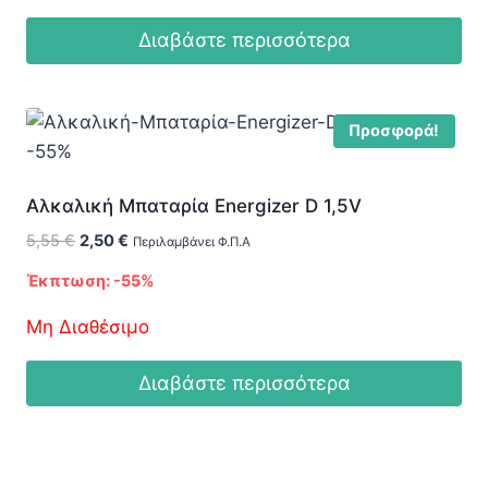
Διαβάστε περισσότερα
Προσφορά!
-55%
Αλκαλική Μπαταρία Energizer D 1,5V
Original
Η
5,55
€
2,50
€
Περιλαμβάνει Φ.Π.Α
price
τρέχουσα
Έκπτωση: -55%
was:
τιμή
5,55 €.
είναι:
Μη Διαθέσιμο
2,50 €.
Διαβάστε περισσότερα