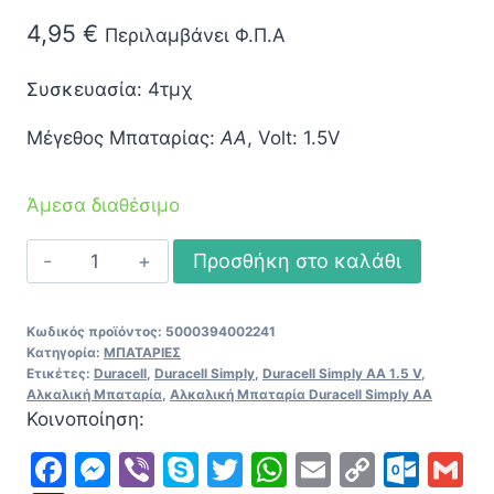
4,95
€
Περιλαμβάνει Φ.Π.Α
Συσκευασία: 4τμχ
Μέγεθος Μπαταρίας:
AA
, Volt: 1.5V
Άμεσα διαθέσιμο
Αλκαλική
Προσθήκη στο καλάθι
Μπαταρία
Duracell
Κωδικός προϊόντος:
5000394002241
Simply
Κατηγορία:
ΜΠΑΤΑΡΙΕΣ
AA
Ετικέτες:
Duracell
,
Duracell Simply
,
Duracell Simply AA 1.5 V
,
Αλκαλική Μπαταρία
,
Αλκαλική Μπαταρία Duracell Simply AA
1.5
Κοινοποίηση:
V
Facebook
Messenger
Viber
Skype
Twitter
WhatsApp
Email
Copy
Out
G
(LR6)
(4Pack)