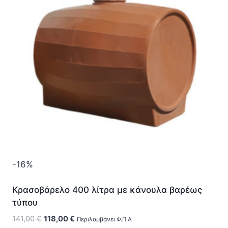
-16%
Κρασοβάρελο 400 λίτρα με κάνουλα βαρέως
τύπου
Original
Η
141,00
€
118,00
€
Περιλαμβάνει Φ.Π.Α