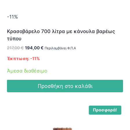
-11%
Κρασοβάρελο 700 λίτρα με κάνουλα βαρέως
τύπου
Original
Η
217,00
€
194,00
€
Περιλαμβάνει Φ.Π.Α
price
τρέχουσα
Έκπτωση: -11%
was:
τιμή
217,00 €.
είναι:
Άμεσα διαθέσιμο
194,00 €.
Προσθήκη στο καλάθι
Προσφορά!