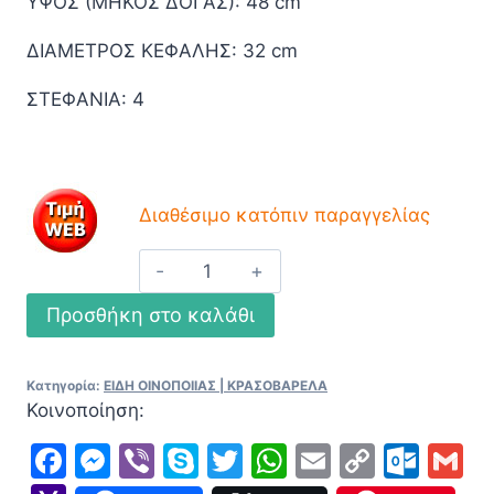
ΥΨΟΣ (ΜΗΚΟΣ ΔΟΓΑΣ): 48 cm
ΔΙΑΜΕΤΡΟΣ ΚΕΦΑΛΗΣ: 32 cm
ΣΤΕΦΑΝΙΑ: 4
Διαθέσιμο κατόπιν παραγγελίας
Βαρέλι
δρύινο
Προσθήκη στο καλάθι
με
βάση
Lioutas
Κατηγορία:
ΕΙΔΗ ΟΙΝΟΠΟΙΙΑΣ | ΚΡΑΣΟΒΑΡΕΛΑ
Κοινοποίηση:
30lt
ποσότητα
Facebook
Messenger
Viber
Skype
Twitter
WhatsApp
Email
Copy
Out
G