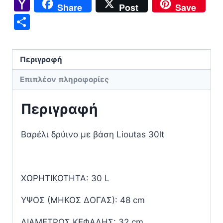
Link
Yahoo
Share
Post
Save
Mail
Μοιραστείτε
Περιγραφή
Επιπλέον πληροφορίες
Περιγραφή
Βαρέλι δρύινο με βάση Lioutas 30lt
ΧΩΡΗΤΙΚΟΤΗΤΑ: 30 L
ΥΨΟΣ (ΜΗΚΟΣ ΔΟΓΑΣ): 48 cm
ΔΙΑΜΕΤΡΟΣ ΚΕΦΑΛΗΣ: 32 cm