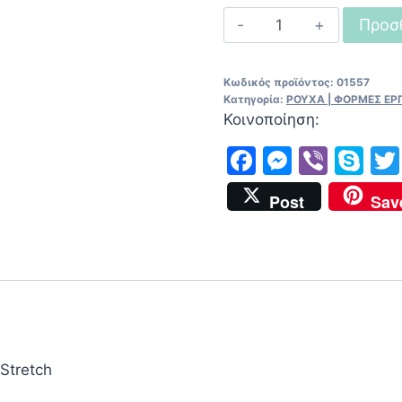
Ελαστικό
Προσ
παντελόνια
εργασίας
Κωδικός προϊόντος:
01557
Payper
Κατηγορία:
ΡΟΥΧΑ | ΦΟΡΜΕΣ ΕΡ
-
Κοινοποίηση:
Worker
Facebook
Messen
Viber
Sk
Stretch
ποσότητα
Post
Sav
Stretch