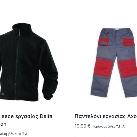
leece εργασίας Delta
Παντελόνι εργασίας Axo
non
19,90
€
Περιλαμβάνει Φ.Π.Α
ιλαμβάνει Φ.Π.Α