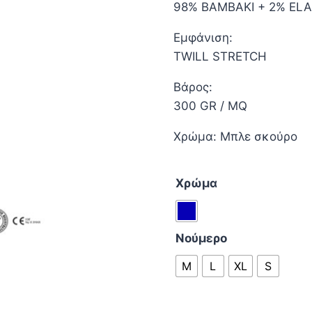
98% ΒΑΜΒΑΚΙ + 2% EL
Εμφάνιση:
TWILL STRETCH
Βάρος:
300 GR / MQ
Χρώμα: Μπλε σκούρο
Χρώμα
Νούμερο
M
L
XL
S