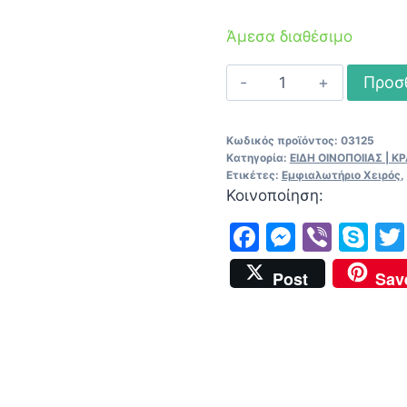
Άμεσα διαθέσιμο
Εμφιαλωτήριο
Προσ
Χειρός
ποσότητα
Κωδικός προϊόντος:
03125
Κατηγορία:
ΕΙΔΗ ΟΙΝΟΠΟΙΙΑΣ | 
Ετικέτες:
Εμφιαλωτήριο Χειρός
,
Κοινοποίηση:
Facebook
Messen
Viber
Sk
Post
Sav