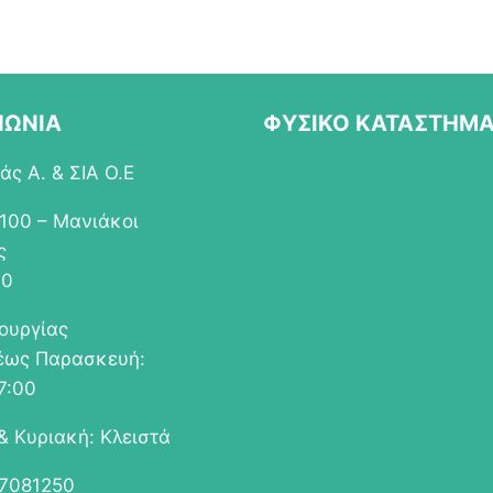
ΝΩΝΙΑ
ΦΥΣΙΚΟ ΚΑΤΑΣΤΗΜ
ς Α. & ΣΙΑ Ο.Ε
 100 – Μανιάκοι
ς
00
τουργίας
έως Παρασκευή:
7:00
& Κυριακή: Κλειστά
67081250