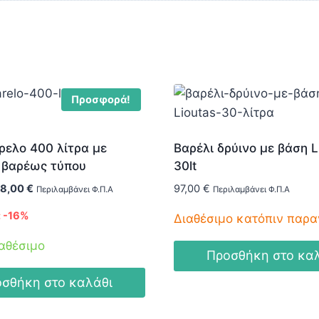
Προσφορά!
ελο 400 λίτρα με
Βαρέλι δρύινο με βάση L
 βαρέως τύπου
30lt
iginal
Η
18,00
€
97,00
€
Περιλαμβάνει Φ.Π.Α
Περιλαμβάνει Φ.Π.Α
ice
τρέχουσα
 -16%
Διαθέσιμο κατόπιν παρα
as:
τιμή
1,00 €.
είναι:
αθέσιμο
118,00 €.
Προσθήκη στο κα
σθήκη στο καλάθι