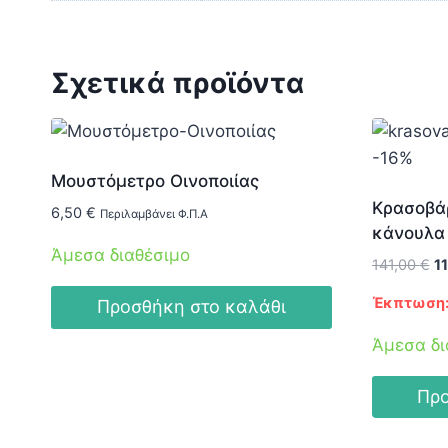
Σχετικά προϊόντα
-16%
Μουστόμετρο Οινοποιίας
Κρασοβάρ
6,50
€
Περιλαμβάνει Φ.Π.Α
κάνουλα
Άμεσα διαθέσιμο
Or
141,00
€
1
pr
Έκπτωση:
Προσθήκη στο καλάθι
w
14
Άμεσα δι
Προ