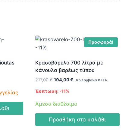
Προσφορά!
-11%
ioutas
Κρασοβάρελο 700 λίτρα με
κάνουλα βαρέως τύπου
Original
Η
217,00
€
194,00
€
Περιλαμβάνει Φ.Π.Α
price
τρέχουσα
Έκπτωση: -11%
γγελίας
was:
τιμή
217,00 €.
είναι:
Άμεσα διαθέσιμο
194,00 €.
λάθι
Προσθήκη στο καλάθι