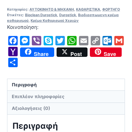
Χεριών
Κατηγορίες:
ΑΥΤΟΚΙΝΗΤΟ & ΜΗΧΑΝΗ
,
ΚΑΘΑΡΙΣΤΙΚΑ
,
ΦΟΡΤΗΓΟ
-
Ετικέτες:
Bioclean Durostick
,
Durostick
,
Βιοδιασπωμενη κρέμα
Bioclean
καθαρισμού
,
Κρέμα Καθαρισμού Χεριών
Κοινοποίηση:
Durostick
ποσότητα
Facebook
Messenger
Viber
Skype
Twitter
WhatsApp
Email
Copy
Out
G
Link
Yahoo
Share
Post
Save
Mail
Μοιραστείτε
Περιγραφή
Επιπλέον πληροφορίες
Αξιολογήσεις (0)
Περιγραφή