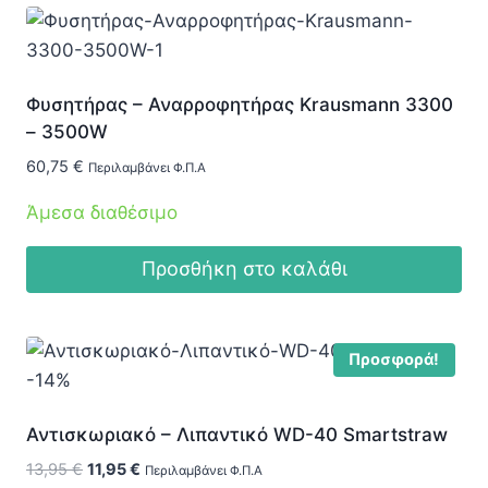
Φυσητήρας – Αναρροφητήρας Krausmann 3300
– 3500W
60,75
€
Περιλαμβάνει Φ.Π.Α
Άμεσα διαθέσιμο
Προσθήκη στο καλάθι
Προσφορά!
-14%
Αντισκωριακό – Λιπαντικό WD-40 Smartstraw
Original
Η
13,95
€
11,95
€
Περιλαμβάνει Φ.Π.Α