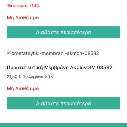
price
τρέχουσα
Έκπτωση: -14%
was:
τιμή
13,95 €.
είναι:
Μη Διαθέσιμο
11,95 €.
Διαβάστε περισσότερα
Προστατευτική Μεμβράνη Ακμών 3M 08582
21,50
€
Περιλαμβάνει Φ.Π.Α
Μη Διαθέσιμο
Διαβάστε περισσότερα