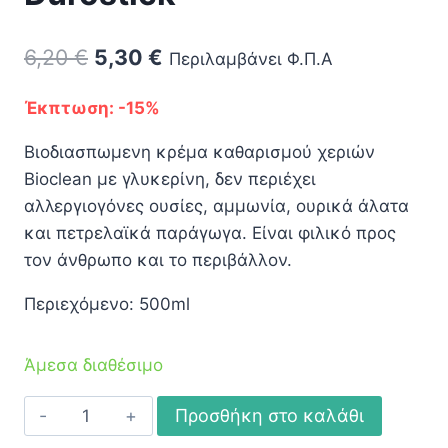
Original
Η
6,20
€
5,30
€
Περιλαμβάνει Φ.Π.Α
price
τρέχουσα
Έκπτωση: -15%
was:
τιμή
Βιοδιασπωμενη κρέμα καθαρισμού χεριών
6,20 €.
είναι:
Bioclean με γλυκερίνη, δεν περιέχει
5,30 €.
αλλεργιογόνες ουσίες, αμμωνία, ουρικά άλατα
και πετρελαϊκά παράγωγα. Είναι φιλικό προς
τον άνθρωπο και το περιβάλλον.
Περιεχόμενο: 500ml
Άμεσα διαθέσιμο
Κρέμα
Προσθήκη στο καλάθι
Καθαρισμού