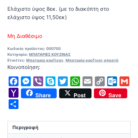
Ελάχιστο ύψος 8εκ. (με το διακόπτη στο
ελάχιστο ύψος 11,50εκ)
Μη Διαθέσιμο
Κωδικός προϊόντος:
000700
Κατηγορία:
ΜΠΑΤΑΡΙΕΣ ΚΟΥΖΙΝΑΣ
Ετικέτες:
Μπαταρία κουζίνας
,
Μπαταρία κουζίνας σπαστή
Κοινοποίηση:
Facebook
Messenger
Viber
Skype
Twitter
WhatsApp
Email
Copy
Out
G
Link
Yahoo
Share
Post
Save
Mail
Μοιραστείτε
Περιγραφή