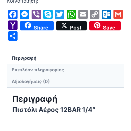
Κοινοποίηση:
Facebook
Messenger
Viber
Skype
Twitter
WhatsApp
Email
Copy
Out
G
Link
Yahoo
Share
Post
Save
Mail
Μοιραστείτε
Περιγραφή
Επιπλέον πληροφορίες
Αξιολογήσεις (0)
Περιγραφή
Πιστόλι Αέρος 12BAR 1/4″