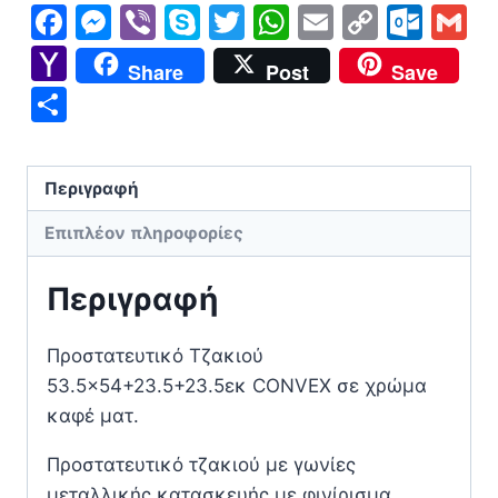
Facebook
Messenger
Viber
Skype
Twitter
WhatsApp
Email
Copy
Out
G
Link
Yahoo
Share
Post
Save
Mail
Μοιραστείτε
Περιγραφή
Επιπλέον πληροφορίες
Περιγραφή
Προστατευτικό Τζακιού
53.5×54+23.5+23.5εκ CONVEX σε χρώμα
καφέ ματ.
Προστατευτικό τζακιού με γωνίες
μεταλλικής κατασκευής με φινίρισμα