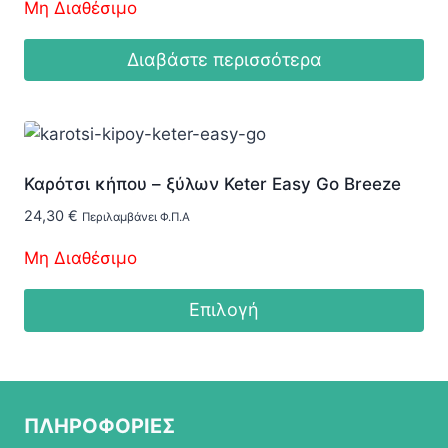
Μη Διαθέσιμο
Διαβάστε περισσότερα
Καρότσι κήπου – ξύλων Keter Easy Go Breeze
24,30
€
Περιλαμβάνει Φ.Π.Α
Μη Διαθέσιμο
Επιλογή
Αυτό
το
προϊόν
ΠΛΗΡΟΦΟΡΙΕΣ
έχει