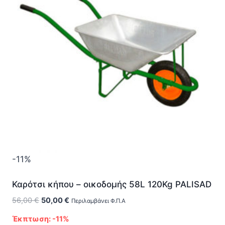
-11%
Καρότσι κήπου – οικοδομής 58L 120Kg PALISAD
Original
Η
56,00
€
50,00
€
Περιλαμβάνει Φ.Π.Α
price
τρέχουσα
Έκπτωση: -11%
was:
τιμή