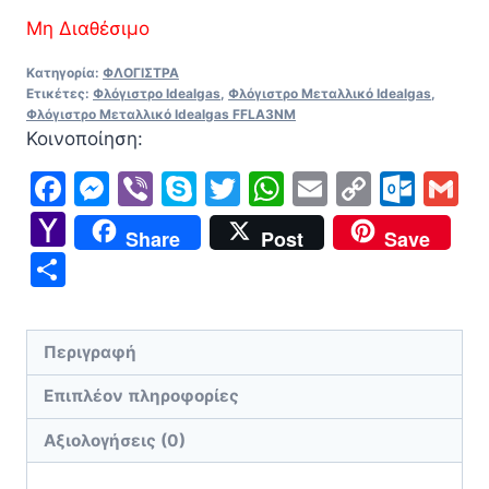
Μη Διαθέσιμο
Κατηγορία:
ΦΛΟΓΙΣΤΡΑ
Ετικέτες:
Φλόγιστρο Idealgas
,
Φλόγιστρο Μεταλλικό Idealgas
,
Φλόγιστρο Μεταλλικό Idealgas FFLA3NM
Κοινοποίηση:
Facebook
Messenger
Viber
Skype
Twitter
WhatsApp
Email
Copy
Out
G
Link
Yahoo
Share
Post
Save
Mail
Μοιραστείτε
Περιγραφή
Επιπλέον πληροφορίες
Αξιολογήσεις (0)