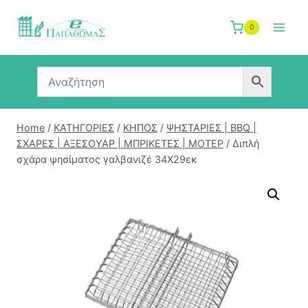
Skip
to
0
content
Home
/
ΚΑΤΗΓΟΡΙΕΣ
/
ΚΗΠΟΣ
/
ΨΗΣΤΑΡΙΕΣ | BBQ |
ΣΧΑΡΕΣ | ΑΞΕΣΟΥΑΡ | ΜΠΡΙΚΕΤΕΣ | ΜΟΤΕΡ
/
Διπλή
σχάρα ψησίματος γαλβανιζέ 34Χ29εκ