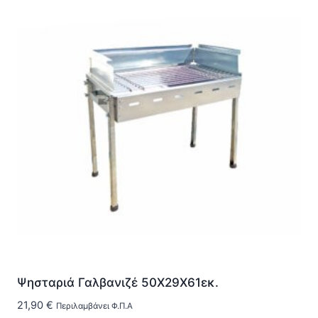
Ψησταριά Γαλβανιζέ 50Χ29Χ61εκ.
21,90
€
Περιλαμβάνει Φ.Π.Α