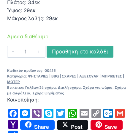
Πλάτος: 34εκ
Ύψος: 29εκ
Μάκρος λαβής: 29εκ
Άμεσα διαθέσιμο
Διπλή
Προσθήκη στο καλάθι
σχάρα
ψησίματος
Κωδικός προϊόντος:
00415
γαλβανιζέ
Κατηγορία:
ΨΗΣΤΑΡΙΕΣ | BBQ | ΣΧΑΡΕΣ | ΑΞΕΣΟΥΑΡ | ΜΠΡΙΚΕΤΕΣ |
34Χ29εκ
ΜΟΤΕΡ
Ετικέτες:
Γαλβανιζέ σχάρα
,
Διπλή σχάρα
,
Σχάρα για ψάρια
,
Σχάρα
ποσότητα
με ασφάλεια
,
Σχάρα ψησίματος
Κοινοποίηση:
Facebook
Messenger
Viber
Skype
Twitter
WhatsApp
Email
Copy
Out
G
Link
Yahoo
Share
Post
Save