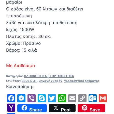
μαχαίρι
Ο κάδος είναι 50 λίτρων και διαθέτει
πτυσσόμενη
λαβή για ευκολότερη αποθήκευση
Ισχύς: 1500W
Πλάτος κοπής: 36 εκ.
Χρώμα: Πράσινο
Βάρος: 15 κιλά
Μη Διαθέσιμο
Κατηγορία:
ΧΛΟΟΚΟΠΤΙΚΑ | ΧΟΡΤΟΚΟΠΤΙΚΑ
Ετικέτες:
BLUE DOT
,
μηχανή γκαζόν
,
χλοοκοπτικό ρεύματος
Κοινοποίηση:
Facebook
Messenger
Viber
Skype
Twitter
WhatsApp
Email
Copy
Out
G
Link
Yahoo
Share
Post
Save