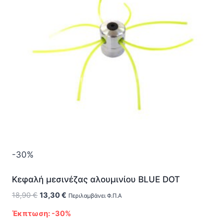
-30%
Κεφαλή μεσινέζας αλουμινίου BLUE DOT
Original
Η
18,90
€
13,30
€
Περιλαμβάνει Φ.Π.Α
price
τρέχουσα
Έκπτωση: -30%
was:
τιμή