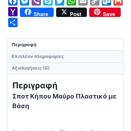
Facebook
Messenger
Viber
Skype
Twitter
WhatsApp
Email
Copy
Out
G
ποσότητα
Link
Yahoo
Share
Post
Save
Mail
Μοιραστείτε
Περιγραφή
Επιπλέον πληροφορίες
Αξιολογήσεις (0)
Περιγραφή
Σποτ Κήπου Μαύρο Πλαστικό με
Βάση