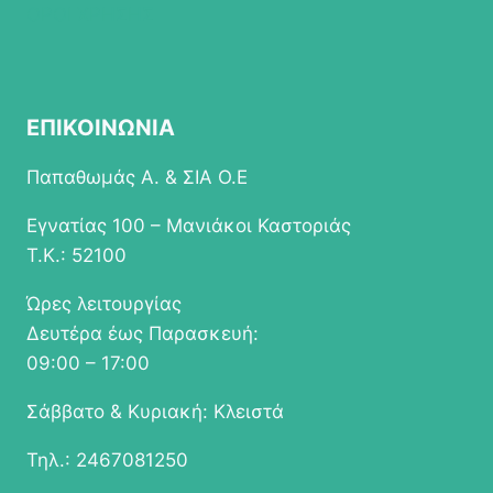
ΟΡΟΙ ΧΡΗΣΗΣ
του
προϊόντος
ΕΠΙΚΟΙΝΩΝΙΑ
Παπαθωμάς Α. & ΣΙΑ Ο.Ε
Εγνατίας 100 – Μανιάκοι Καστοριάς
Τ.Κ.: 52100
Ώρες λειτουργίας
Δευτέρα έως Παρασκευή:
09:00 – 17:00
Σάββατο & Κυριακή: Κλειστά
Τηλ.: 2467081250