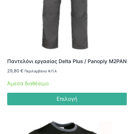
Παντελόνι εργασίας Delta Plus / Panoply M2PAN
29,80
€
Περιλαμβάνει Φ.Π.Α
Άμεσα διαθέσιμο
Επιλογή
Αυτό
το
προϊόν
έχει