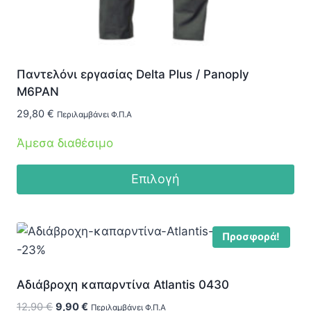
προϊόντος
Παντελόνι εργασίας Delta Plus / Panoply
Μ6PAN
29,80
€
Περιλαμβάνει Φ.Π.Α
Άμεσα διαθέσιμο
Επιλογή
Αυτό
το
Προσφορά!
προϊόν
-23%
έχει
πολλαπλές
Αδιάβροχη καπαρντίνα Atlantis 0430
παραλλαγές.
Original
Η
12,90
€
9,90
€
Περιλαμβάνει Φ.Π.Α