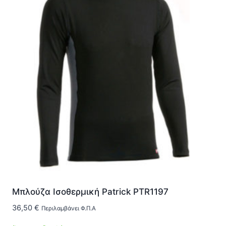
πολλαπλές
παραλλαγές.
Οι
επιλογές
μπορούν
να
επιλεγούν
στη
σελίδα
του
προϊόντος
Μπλούζα Ισοθερμική Patrick PTR1197
36,50
€
Περιλαμβάνει Φ.Π.Α