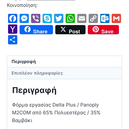
/
Κοινοποίηση:
Panoply
Facebook
Messenger
Viber
Skype
Twitter
WhatsApp
Email
Copy
Out
G
M2COM
Link
Yahoo
ποσότητα
Share
Post
Save
Mail
Μοιραστείτε
Περιγραφή
Επιπλέον πληροφορίες
Περιγραφή
Φόρμα εργασίας Delta Plus / Panoply
M2COM από 65% Πολυεστέρας / 35%
Βαμβάκι