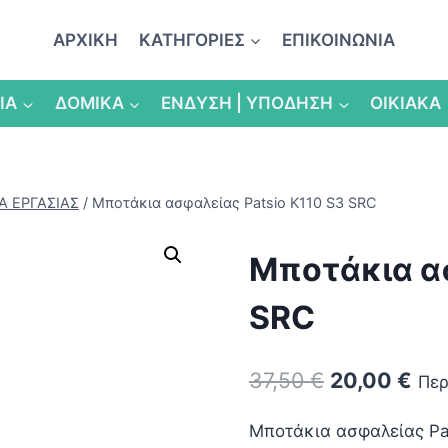
ΑΡΧΙΚΗ
ΚΑΤΗΓΟΡΙΕΣ
ΕΠΙΚΟΙΝΩΝΙΑ
ΙΑ
ΔΟΜΙΚΑ
ΕΝΔΥΣΗ | ΥΠΟΔΗΣΗ
ΟΙΚΙΑΚΑ
 ΕΡΓΑΣΙΑΣ
/
Μποτάκια ασφαλείας Patsio K110 S3 SRC
Μποτάκια ασ
SRC
Original
Η
37,50
€
20,00
€
Περ
price
τρέ
Μποτάκια ασφαλείας Pa
was:
τιμ