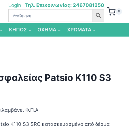
Login
Τηλ. Επικοινωνίας: 2467081250
0
ΚΗΠΟΣ
ΟΧΗΜΑ
ΧΡΩΜΑΤΑ
φαλείας Patsio K110 S3
ιλαμβάνει Φ.Π.Α
χουσα
tsio K110 S3 SRC κατασκευασμένο από δέρμα
ή