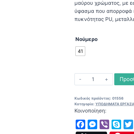
μαύρου χρώματος, με ε
37,50 €.
είν
ύφασμα που απορροφά κ
20,
πυκνότητας PU, μεταλλ
Νούμερο
41
Μποτάκια
Προσ
ασφαλείας
Patsio
Κωδικός προϊόντος:
01556
K110
Κατηγορία:
ΥΠΟΔΗΜΑΤΑ ΕΡΓΑΣΙ
S3
Κοινοποίηση:
SRC
Facebook
Messen
Viber
Sk
ποσότητα