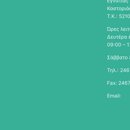
Εγνατίας
να
Καστοριά
ΤΡΟΠΟΙ ΠΛΗΡΩΜΗΣ
επιλεγού
Τ.Κ.: 521
στη
ΤΡΟΠΟΙ ΑΠΟΣΤΟΛΗΣ
Ώρες λει
σελίδα
ΠΟΛΙΤΙΚΗ ΑΠΟΡΡΗΤΟΥ
Δευτέρα 
του
09:00 – 1
προϊόντο
ΟΡΟΙ ΧΡΗΣΗΣ
Σάββατο 
Τηλ.: 24
Fax: 246
Email:
in