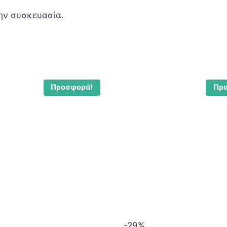
ην συσκευασία.
Προσφορά!
Πρ
-29%