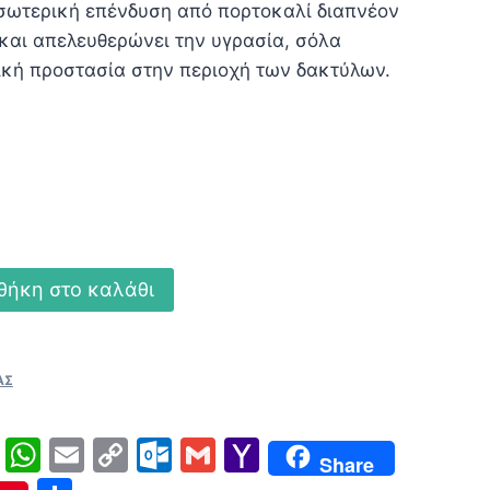
σωτερική επένδυση από πορτοκαλί διαπνέον
αι:
αι απελευθερώνει την υγρασία, σόλα
00 €.
ική προστασία στην περιοχή των δακτύλων.
θήκη στο καλάθι
ΑΣ
ger
ype
Twitter
WhatsApp
Email
Copy
Outlook.com
Gmail
Yahoo
Share
Link
Mail