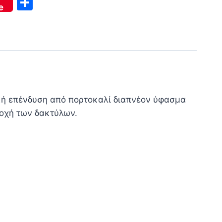
Μοιραστείτε
e
κή επένδυση από πορτοκαλί διαπνέον ύφασμα
ιοχή των δακτύλων.