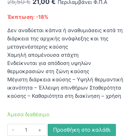
Original
Η
25,50
€
21,00
€
Περιλαμβάνει Φ.Π.Α
price
τρέχουσα
Έκπτωση: -18%
was:
τιμή
Δεν αναδύεται κάπνα ή αναθυμιάσεις κατά τη
25,50 €.
είναι:
διάρκεια της αρχικής ανάφλεξης και της
21,00 €.
μεταγενέστερης καύσης
Χαμηλή απομένουσα στάχτη
Ενδείκνυται για απόδοση υψηλών
θερμοκρασιών στη ζώνη καύσης
Μέγιστη διάρκεια καύσης – Υψηλή θερμαντική
ικανότητα – Έλλειψη σπινθήρων Σταθερότητα
καύσης – Καθαριότητα στη διακίνηση – χρήση
Άμεσα διαθέσιμο
Μπρικέτες
Προσθήκη στο καλάθι
Biocarbon