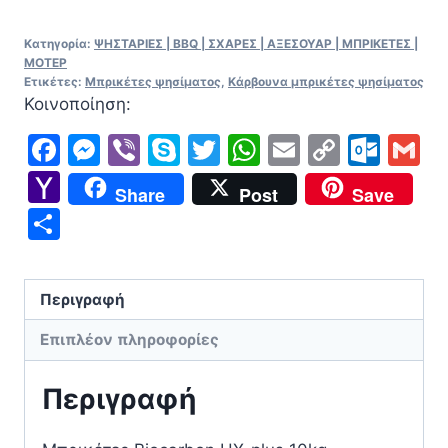
HX-
Κατηγορία:
ΨΗΣΤΑΡΙΕΣ | BBQ | ΣΧΑΡΕΣ | ΑΞΕΣΟΥΑΡ | ΜΠΡΙΚΕΤΕΣ |
plus
ΜΟΤΕΡ
ποσότητα
Ετικέτες:
Mπρικέτες ψησίματος
,
Κάρβουνα μπρικέτες ψησίματος
Κοινοποίηση:
Facebook
Messenger
Viber
Skype
Twitter
WhatsApp
Email
Copy
Out
G
Link
Yahoo
Share
Post
Save
Mail
Μοιραστείτε
Περιγραφή
Επιπλέον πληροφορίες
Περιγραφή