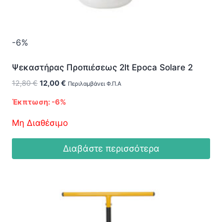
-6%
Ψεκαστήρας Προπιέσεως 2lt Epoca Solare 2
Original
Η
12,80
€
12,00
€
Περιλαμβάνει Φ.Π.Α
price
τρέχουσα
Έκπτωση: -6%
was:
τιμή
12,80 €.
είναι:
Μη Διαθέσιμο
12,00 €.
Διαβάστε περισσότερα