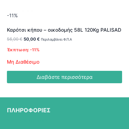
-11%
Καρότσι κήπου – οικοδομής 58L 120Kg PALISAD
Original
Η
56,00
€
50,00
€
Περιλαμβάνει Φ.Π.Α
price
τρέχουσα
Έκπτωση: -11%
was:
τιμή
56,00 €.
είναι:
Μη Διαθέσιμο
50,00 €.
Διαβάστε περισσότερα
ΠΛΗΡΟΦΟΡΙΕΣ
ΣΧΕΤΙΚΑ ΜΕ ΜΑΣ