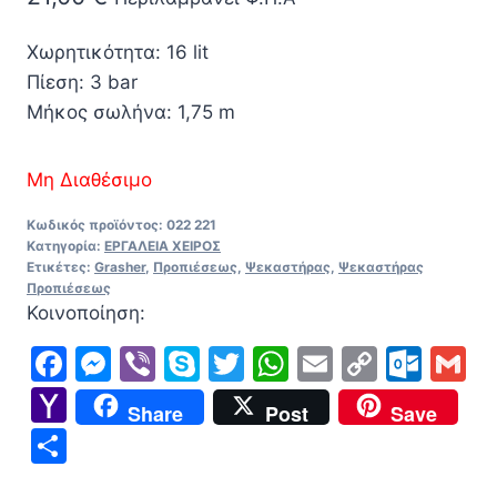
Χωρητικότητα: 16 lit
Πίεση: 3 bar
Μήκος σωλήνα: 1,75 m
Μη Διαθέσιμο
Κωδικός προϊόντος:
022 221
Κατηγορία:
ΕΡΓΑΛΕΙΑ ΧΕΙΡΟΣ
Ετικέτες:
Grasher
,
Προπιέσεως
,
Ψεκαστήρας
,
Ψεκαστήρας
Προπιέσεως
Κοινοποίηση:
Facebook
Messenger
Viber
Skype
Twitter
WhatsApp
Email
Copy
Out
G
Link
Yahoo
Share
Post
Save
Mail
Μοιραστείτε