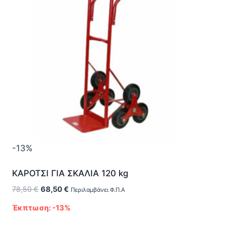
-13%
ΚΑΡΟΤΣΙ ΓΙΑ ΣΚΑΛΙΑ 120 kg
Original
Η
78,50
€
68,50
€
Περιλαμβάνει Φ.Π.Α
price
τρέχουσα
Έκπτωση: -13%
was:
τιμή
78,50 €.
είναι: