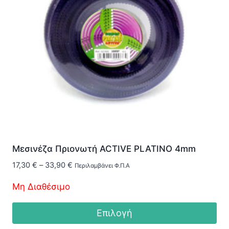
Μεσινέζα Πριονωτή ACTIVE PLATINO 4mm
Price
17,30
€
–
33,90
€
Περιλαμβάνει Φ.Π.Α
range:
Μη Διαθέσιμο
17,30 €
through
33,90 €
Επιλογή