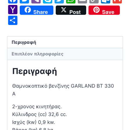
Link
Yahoo
Share
Post
Save
Mail
Μοιραστείτε
Περιγραφή
Επιπλέον πληροφορίες
Περιγραφή
Θαμνοκοπτικό βενζίνης GARLAND BT 330
A
2-χρονος κινητήρας.
Κύλινδρος (cc) 32,6 cc.
Ισχύς (kw) 0,9 kw.
Βάρος (kg) 6,8 kg.