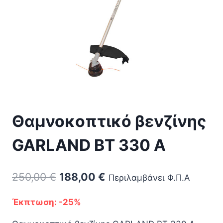
Θαμνοκοπτικό βενζίνης
GARLAND BT 330 A
Original
Η
250,00
€
188,00
€
Περιλαμβάνει Φ.Π.Α
price
τρέχουσα
Έκπτωση: -25%
was:
τιμή