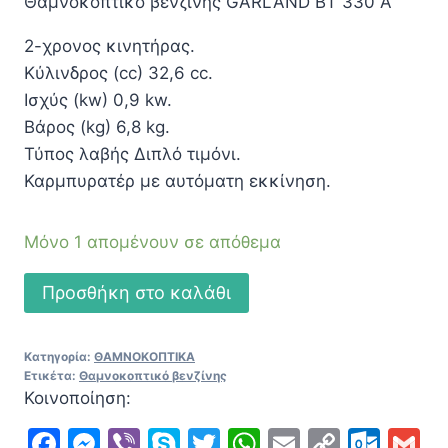
Θαμνοκοπτικό βενζίνης GARLAND BT 330 A
250,00 €.
είναι:
188,00 €.
2-χρονος κινητήρας.
Κύλινδρος (cc) 32,6 cc.
Ισχύς (kw) 0,9 kw.
Βάρος (kg) 6,8 kg.
Τύπος λαβής Διπλό τιμόνι.
Καρμπυρατέρ με αυτόματη εκκίνηση.
Μόνο 1 απομένουν σε απόθεμα
Θαμνοκοπτικό
Προσθήκη στο καλάθι
βενζίνης
GARLAND
Κατηγορία:
ΘΑΜΝΟΚΟΠΤΙΚΑ
BT
Ετικέτα:
Θαμνοκοπτικό βενζίνης
330
Κοινοποίηση:
A
Facebook
Messenger
Viber
Skype
Twitter
WhatsApp
Email
Copy
Out
G
ποσότητα