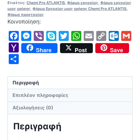
Chemi
Ετικέτες:
Chemi Pro ATLANTIS
,
Φόρμα εργασίας
,
Φόρμα εργασίας
μιας χρήσης
,
Φόρμα Εργασίας μιας χρήσης Chemi Pro ATLANTIS
,
Pro
Φόρμα προστασίας
ATLANTIS
Κοινοποίηση:
ποσότητα
Facebook
Messenger
Viber
Skype
Twitter
WhatsApp
Email
Copy
Out
G
Link
Yahoo
Share
Post
Save
Mail
Μοιραστείτε
Περιγραφή
Επιπλέον πληροφορίες
Αξιολογήσεις (0)
Περιγραφή