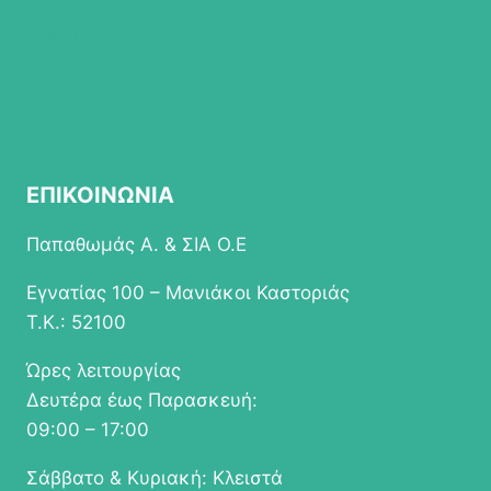
επιλεγούν
ΠΟΛΙΤΙΚΗ ΑΠΟΡΡΗΤΟΥ
στη
σελίδα
ΟΡΟΙ ΧΡΗΣΗΣ
του
προϊόντος
ΕΠΙΚΟΙΝΩΝΙΑ
Παπαθωμάς Α. & ΣΙΑ Ο.Ε
Εγνατίας 100 – Μανιάκοι Καστοριάς
Τ.Κ.: 52100
Ώρες λειτουργίας
Δευτέρα έως Παρασκευή:
09:00 – 17:00
Σάββατο & Κυριακή: Κλειστά