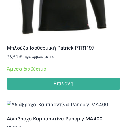
Μπλούζα Ισοθερμική Patrick PTR1197
36,50
€
Περιλαμβάνει Φ.Π.Α
Άμεσα διαθέσιμο
Επιλογή
Αυτό
το
προϊόν
έχει
Αδιάβροχο Καμπαρντίνα Panoply MA400
πολλαπλές