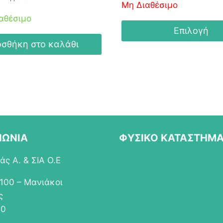
Μη Διαθέσιμο
αθέσιμο
Επιλογή
σθήκη στο καλάθι
Αυτό
το
προϊόν
έχει
πολλαπλές
παραλλαγές.
Οι
ΝΩΝΙΑ
ΦΥΣΙΚΟ ΚΑΤΑΣΤΗΜ
επιλογές
μπορούν
ς Α. & ΣΙΑ Ο.Ε
να
επιλεγούν
 100 – Μανιάκοι
στη
ς
σελίδα
00
του