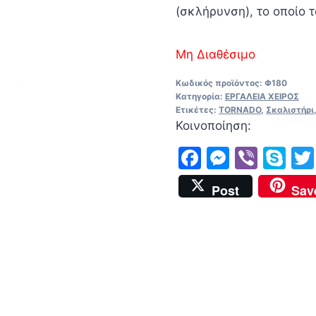
(σκλήρυνση), το οποίο 
Μη Διαθέσιμο
Κωδικός προϊόντος:
Φ180
Κατηγορία:
ΕΡΓΑΛΕΙΑ ΧΕΙΡΟΣ
Ετικέτες:
TORNADO
,
Σκαλιστήρι
Κοινοποίηση:
Facebook
Messen
Viber
Sk
Post
Sav