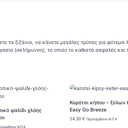
τε τα ζιζάνια, να κάνετε μεγάλες τρύπες για φύτεμα
ασία (σκλήρυνση), το οποίο το καθιστά ασφαλές και 
Καρότσι κήπου – ξύλων 
Easy Go Breeze
ικό ψαλίδι χλόης
ου
24,30
€
Περιλαμβάνει Φ.Π.Α
ιλαμβάνει Φ.Π.Α