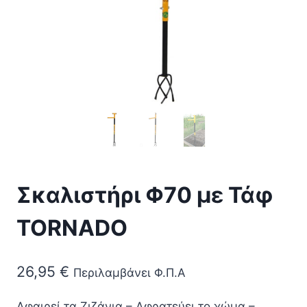
Σκαλιστήρι Φ70 με Τάφ
TORNADO
26,95
€
Περιλαμβάνει Φ.Π.Α
Αφαιρεί τα Ζιζάνια – Αφρατεύει το χώμα –