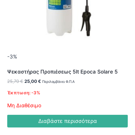
-3%
Ψεκαστήρας Προπιέσεως 5lt Epoca Solare 5
Original
Η
25,70
€
25,00
€
Περιλαμβάνει Φ.Π.Α
price
τρέχουσα
Έκπτωση: -3%
was:
τιμή
25,70 €.
είναι:
Μη Διαθέσιμο
25,00 €.
Διαβάστε περισσότερα