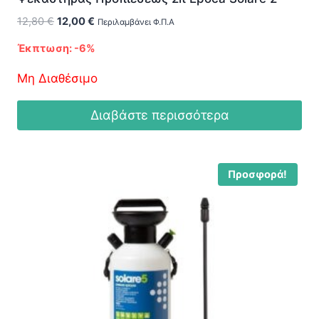
Original
Η
12,80
€
12,00
€
Περιλαμβάνει Φ.Π.Α
price
τρέχουσα
Έκπτωση: -6%
was:
τιμή
12,80 €.
είναι:
Μη Διαθέσιμο
12,00 €.
Διαβάστε περισσότερα
Προσφορά!