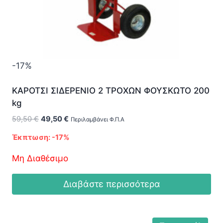
-17%
ΚΑΡΟΤΣΙ ΣΙΔΕΡΕΝΙΟ 2 ΤΡΟΧΩΝ ΦΟΥΣΚΩΤΟ 200
kg
Original
Η
59,50
€
49,50
€
Περιλαμβάνει Φ.Π.Α
price
τρέχουσα
Έκπτωση: -17%
was:
τιμή
59,50 €.
είναι:
Μη Διαθέσιμο
49,50 €.
Διαβάστε περισσότερα