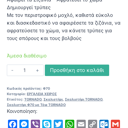
Δημιουργεί τρύπες
Με τον περιστροφικό μοχλό, καθιστά εύκολο
και διασκεδαστικό να αφαιρέσετε τα ζιζάνια, να
αφρατεύσετε το χώμα, να κάνετε τρύπες για
τους σπόρους και τους βολβούς
Άμεσα διαθέσιμο
Σκαλιστήρι
Προσθήκη στο καλάθι
Φ70
με
Κωδικός προϊόντος:
Φ70
Τάφ
Κατηγορία:
ΕΡΓΑΛΕΙΑ ΧΕΙΡΟΣ
TORNADO
Ετικέτες:
TORNADO
,
Σκαλιστήρι
,
Σκαλιστήρι TORNADO
,
Σκαλιστήρι Φ70 με Τάφ TORNADO
ποσότητα
Κοινοποίηση:
Facebook
Messenger
Viber
Skype
Twitter
WhatsApp
Email
Copy
Out
G